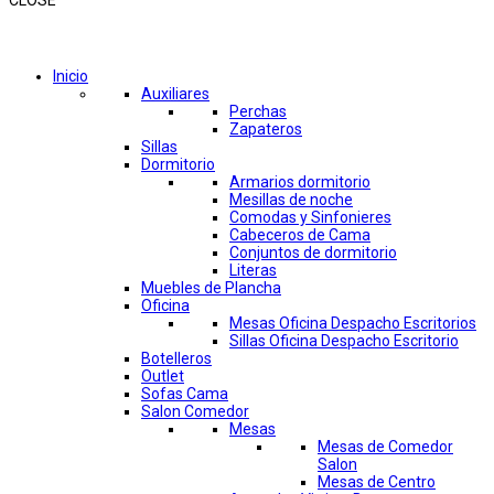
CLOSE
Comprar por categorías
Inicio
Auxiliares
Perchas
Zapateros
Sillas
Dormitorio
Armarios dormitorio
Mesillas de noche
Comodas y Sinfonieres
Cabeceros de Cama
Conjuntos de dormitorio
Literas
Muebles de Plancha
Oficina
Mesas Oficina Despacho Escritorios
Sillas Oficina Despacho Escritorio
Botelleros
Outlet
Sofas Cama
Salon Comedor
Mesas
Mesas de Comedor
Salon
Mesas de Centro