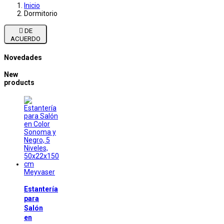
Inicio
Dormitorio

DE
ACUERDO
Novedades
New
products
Meyvaser
Estantería
para
Salón
en