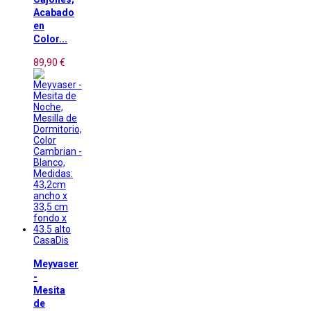
Acabado
en
Color...
89,90 €
CasaDis
Meyvaser
-
Mesita
de