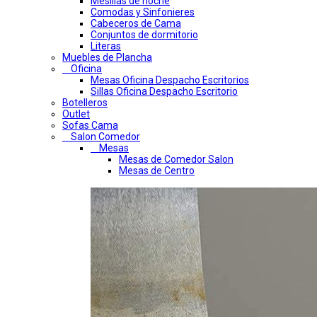
Mesillas de noche
Comodas y Sinfonieres
Cabeceros de Cama
Conjuntos de dormitorio
Literas
Muebles de Plancha
Oficina
Mesas Oficina Despacho Escritorios
Sillas Oficina Despacho Escritorio
Botelleros
Outlet
Sofas Cama
Salon Comedor
Mesas
Mesas de Comedor Salon
Mesas de Centro