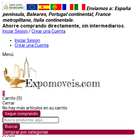
Enviamos a
: España
peninsula, Baleares, Portugal continental, France
metroplitane, Italia continentale.
Ahorre comprando directamente, sin intermediarios.
Iniciar Sesion
/
Crear una Cuenta
Iniciar Sesion
Crear una Cuenta
Menú
0
Carrito (0)
Cerrar
No hay más artículos en su carrito
Seguir comprando
Buscar
Comprar por categorías