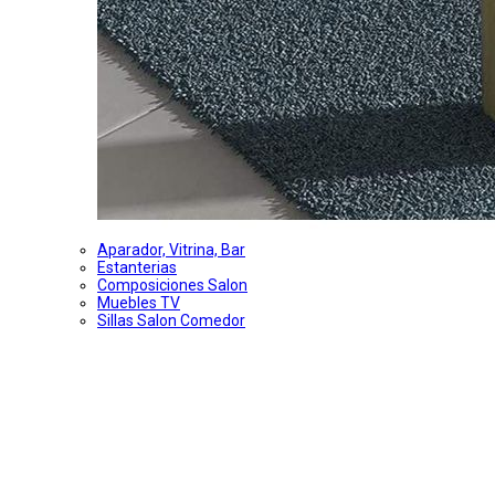
Aparador, Vitrina, Bar
Estanterias
Composiciones Salon
Muebles TV
Sillas Salon Comedor