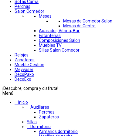
Sofas Cama
Perchas
Salon Comedor
Mesas
Mesas de Comedor Salon
Mesas de Centro
Aparador, Vitrina, Bar
Estanterias
Composiciones Salon
Muebles TV
Sillas Salon Comedor
Relojes
Zapateros
Mueble Gestion
Meyvaser
DecoPako
DecoEko
¡Descubre, compra y disfruta!
Menú
Inicio
Auxiliares
Perchas
Zapateros
Sillas
Dormitorio
Armarios dormitorio