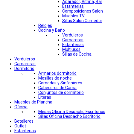
Aparador, Vitrina, Bar
Estanterias
Composiciones Salon
Muebles TV
Sillas Salon Comedor
Relojes
Cocina y Baño
Verduleros
Camareras
Estanterias
Multiusos
Sillas de Cocina
Verduleros
Camareras
Dormitorio
Armarios dormitorio
Mesillas de noche
Comodas y Sinfonieres
Cabeceros de Cama
Conjuntos de dormitorio
Literas
Muebles de Plancha
Oficina
Mesas Oficina Despacho Escritorios
Sillas Oficina Despacho Escritorio
Botelleros
Outlet
Estanterias