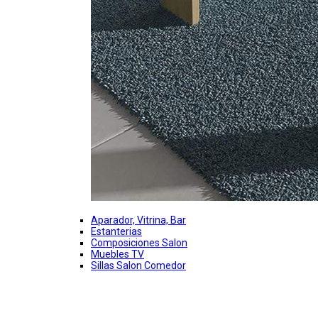
Aparador, Vitrina, Bar
Estanterias
Composiciones Salon
Muebles TV
Sillas Salon Comedor