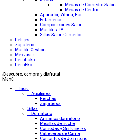
Mesas de Comedor Salon
Mesas de Centro
Aparador, Vitrina, Bar
Estanterias
Composiciones Salon
Muebles TV
Sillas Salon Comedor
Relojes
Zapateros
Mueble Gestion
Meyvaser
DecoPako
DecoEko
¡Descubre, compra y disfruta!
Menú
Inicio
Auxiliares
Perchas
Zapateros
Sillas
Dormitorio
Armarios dormitorio
Mesillas de noche
Comodas y Sinfonieres
Cabeceros de Cama
Conjuntos de dormitorio