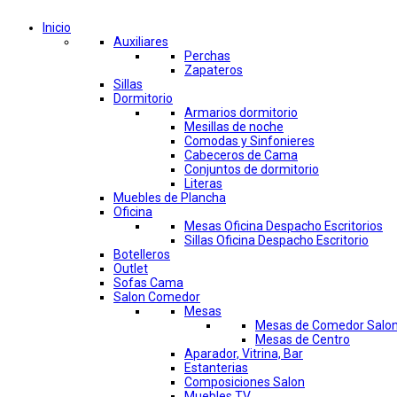
Inicio
Auxiliares
Perchas
Zapateros
Sillas
Dormitorio
Armarios dormitorio
Mesillas de noche
Comodas y Sinfonieres
Cabeceros de Cama
Conjuntos de dormitorio
Literas
Muebles de Plancha
Oficina
Mesas Oficina Despacho Escritorios
Sillas Oficina Despacho Escritorio
Botelleros
Outlet
Sofas Cama
Salon Comedor
Mesas
Mesas de Comedor Salo
Mesas de Centro
Aparador, Vitrina, Bar
Estanterias
Composiciones Salon
Muebles TV