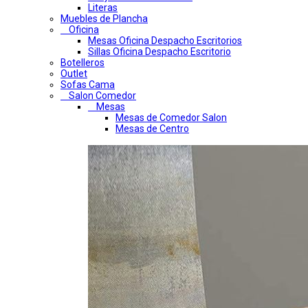
Literas
Muebles de Plancha
Oficina
Mesas Oficina Despacho Escritorios
Sillas Oficina Despacho Escritorio
Botelleros
Outlet
Sofas Cama
Salon Comedor
Mesas
Mesas de Comedor Salon
Mesas de Centro