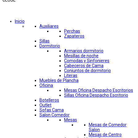
CLOSE
Comprar por categorías
Inicio
Auxiliares
Perchas
Zapateros
Sillas
Dormitorio
Armarios dormitorio
Mesillas de noche
Comodas y Sinfonieres
Cabeceros de Cama
Conjuntos de dormitorio
Literas
Muebles de Plancha
Oficina
Mesas Oficina Despacho Escritorios
Sillas Oficina Despacho Escritorio
Botelleros
Outlet
Sofas Cama
Salon Comedor
Mesas
Mesas de Comedor
Salon
Mesas de Centro