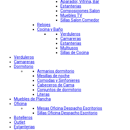
Aparador, Vitrina, Bar
Estanterias
Composiciones Salon
Muebles TV
Sillas Salon Comedor
Relojes
Cocina y Baño
Verduleros
Camareras
Estanterias
Multiusos
Sillas de Cocina
Verduleros
Camareras
Dormitorio
Armarios dormitorio
Mesillas de noche
Comodas y Sinfonieres
Cabeceros de Cama
Conjuntos de dormitorio
Literas
Muebles de Plancha
Oficina
Mesas Oficina Despacho Escritorios
Sillas Oficina Despacho Escritorio
Botelleros
Outlet
Estanterias