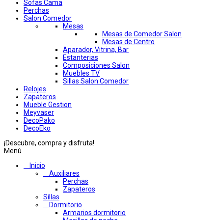
Sofas Cama
Perchas
Salon Comedor
Mesas
Mesas de Comedor Salon
Mesas de Centro
Aparador, Vitrina, Bar
Estanterias
Composiciones Salon
Muebles TV
Sillas Salon Comedor
Relojes
Zapateros
Mueble Gestion
Meyvaser
DecoPako
DecoEko
¡Descubre, compra y disfruta!
Menú
Inicio
Auxiliares
Perchas
Zapateros
Sillas
Dormitorio
Armarios dormitorio