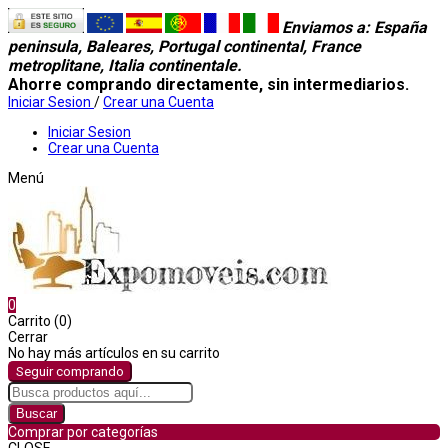
Enviamos a
: España
peninsula, Baleares, Portugal continental, France
metroplitane, Italia continentale.
Ahorre comprando directamente, sin intermediarios.
Iniciar Sesion
/
Crear una Cuenta
Iniciar Sesion
Crear una Cuenta
Menú
0
Carrito (0)
Cerrar
No hay más artículos en su carrito
Seguir comprando
Buscar
Comprar por categorías