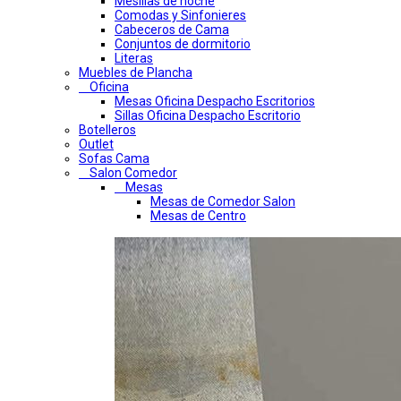
Mesillas de noche
Comodas y Sinfonieres
Cabeceros de Cama
Conjuntos de dormitorio
Literas
Muebles de Plancha
Oficina
Mesas Oficina Despacho Escritorios
Sillas Oficina Despacho Escritorio
Botelleros
Outlet
Sofas Cama
Salon Comedor
Mesas
Mesas de Comedor Salon
Mesas de Centro