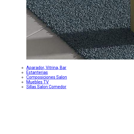
Aparador, Vitrina, Bar
Estanterias
Composiciones Salon
Muebles TV
Sillas Salon Comedor