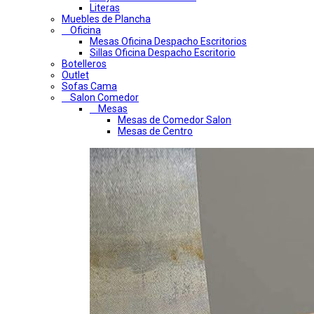
Literas
Muebles de Plancha
Oficina
Mesas Oficina Despacho Escritorios
Sillas Oficina Despacho Escritorio
Botelleros
Outlet
Sofas Cama
Salon Comedor
Mesas
Mesas de Comedor Salon
Mesas de Centro