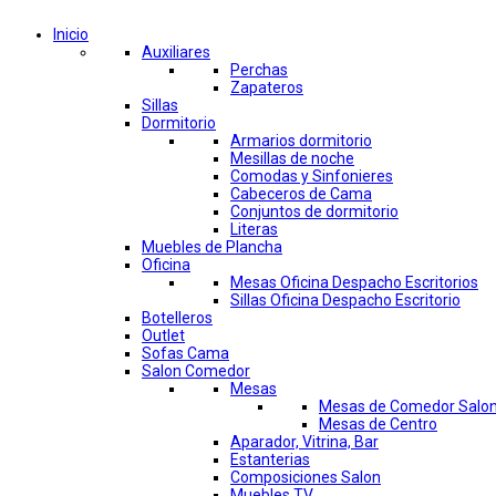
Inicio
Auxiliares
Perchas
Zapateros
Sillas
Dormitorio
Armarios dormitorio
Mesillas de noche
Comodas y Sinfonieres
Cabeceros de Cama
Conjuntos de dormitorio
Literas
Muebles de Plancha
Oficina
Mesas Oficina Despacho Escritorios
Sillas Oficina Despacho Escritorio
Botelleros
Outlet
Sofas Cama
Salon Comedor
Mesas
Mesas de Comedor Salo
Mesas de Centro
Aparador, Vitrina, Bar
Estanterias
Composiciones Salon
Muebles TV