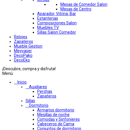
Mesas de Comedor Salon
Mesas de Centro
Aparador, Vitrina, Bar
Estanterias
Composiciones Salon
Muebles TV
Sillas Salon Comedor
Relojes
Zapateros
Mueble Gestion
Meyvaser
DecoPako
DecoEko
¡Descubre, compra y disfruta!
Menú
Inicio
Auxiliares
Perchas
Zapateros
Sillas
Dormitorio
Armarios dormitorio
Mesillas de noche
Comodas y Sinfonieres
Cabeceros de Cama
Conjuntos de dormitorio