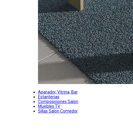
Aparador, Vitrina, Bar
Estanterias
Composiciones Salon
Muebles TV
Sillas Salon Comedor