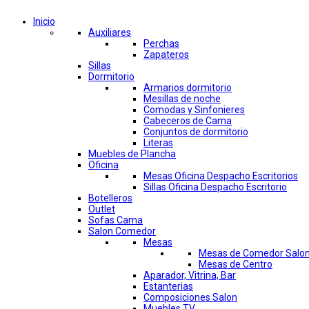
Inicio
Auxiliares
Perchas
Zapateros
Sillas
Dormitorio
Armarios dormitorio
Mesillas de noche
Comodas y Sinfonieres
Cabeceros de Cama
Conjuntos de dormitorio
Literas
Muebles de Plancha
Oficina
Mesas Oficina Despacho Escritorios
Sillas Oficina Despacho Escritorio
Botelleros
Outlet
Sofas Cama
Salon Comedor
Mesas
Mesas de Comedor Salo
Mesas de Centro
Aparador, Vitrina, Bar
Estanterias
Composiciones Salon
Muebles TV