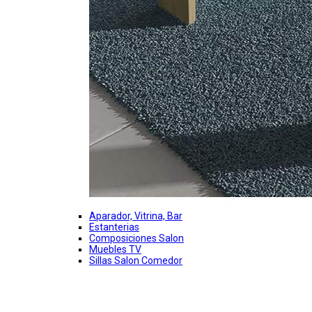
Aparador, Vitrina, Bar
Estanterias
Composiciones Salon
Muebles TV
Sillas Salon Comedor