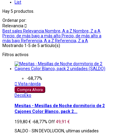
List
Hay 5 productos.
Ordenar por:
Relevancia

Best sales
Relevancia
Nombre, A a Z
Nombre, Z a A
Precio: de más bajo a más alto
Precio, de más alto a
más bajo
Referencia, A a Z
Referencia, Z a A
Mostrando 1-5 de 5 artículo(s)
Filtros activos
-68,77%

Vista rápida
Compra Ahora
DecoEko
Mesitas - Mesillas de Noche dormitorio de 2
Cajones Color Blanco, pack 2...
159,80 €
-68,77%
Off
49,91 €
SALDO - SIN DEVOLUCION, ultimas unidades