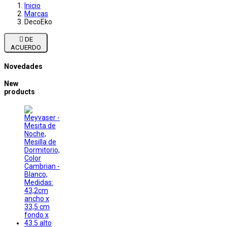
Inicio
Marcas
DecoEko

DE
ACUERDO
Novedades
New
products