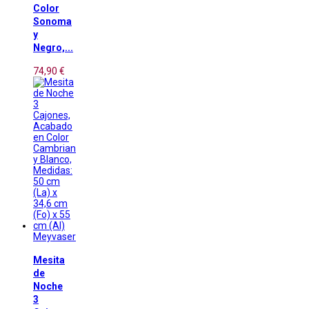
Color
Sonoma
y
Negro,...
74,90 €
Meyvaser
Mesita
de
Noche
3