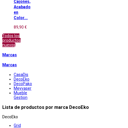
Cajones,
Acabado
en
Color...
89,90 €
Todos los
productos
nuevos
Marcas
Marcas
CasaDis
DecoEko
DecoPako
Meyvaser
Mueble
Gestion
Lista de productos por marca DecoEko
DecoEko
Grid