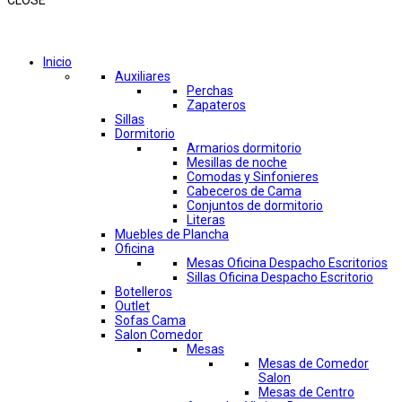
CLOSE
Comprar por categorías
Inicio
Auxiliares
Perchas
Zapateros
Sillas
Dormitorio
Armarios dormitorio
Mesillas de noche
Comodas y Sinfonieres
Cabeceros de Cama
Conjuntos de dormitorio
Literas
Muebles de Plancha
Oficina
Mesas Oficina Despacho Escritorios
Sillas Oficina Despacho Escritorio
Botelleros
Outlet
Sofas Cama
Salon Comedor
Mesas
Mesas de Comedor
Salon
Mesas de Centro