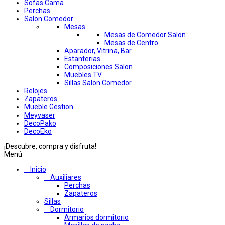
Sofas Cama
Perchas
Salon Comedor
Mesas
Mesas de Comedor Salon
Mesas de Centro
Aparador, Vitrina, Bar
Estanterias
Composiciones Salon
Muebles TV
Sillas Salon Comedor
Relojes
Zapateros
Mueble Gestion
Meyvaser
DecoPako
DecoEko
¡Descubre, compra y disfruta!
Menú
Inicio
Auxiliares
Perchas
Zapateros
Sillas
Dormitorio
Armarios dormitorio