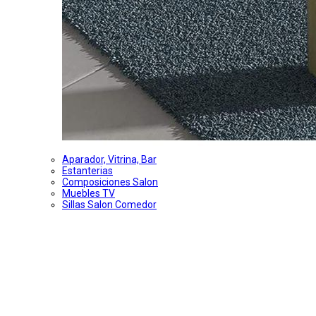
Aparador, Vitrina, Bar
Estanterias
Composiciones Salon
Muebles TV
Sillas Salon Comedor