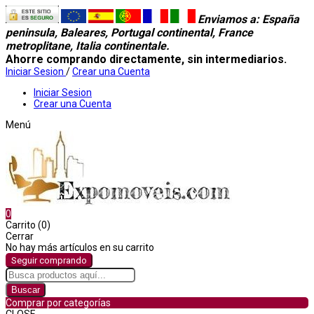
Enviamos a
: España
peninsula, Baleares, Portugal continental, France
metroplitane, Italia continentale.
Ahorre comprando directamente, sin intermediarios.
Iniciar Sesion
/
Crear una Cuenta
Iniciar Sesion
Crear una Cuenta
Menú
0
Carrito (0)
Cerrar
No hay más artículos en su carrito
Seguir comprando
Buscar
Comprar por categorías