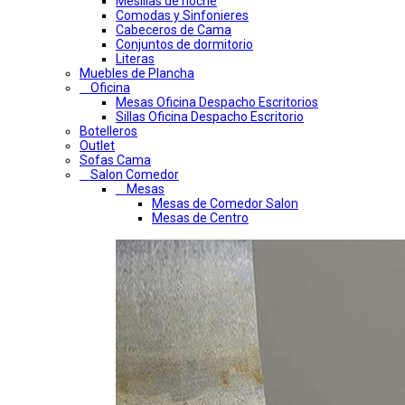
Mesillas de noche
Comodas y Sinfonieres
Cabeceros de Cama
Conjuntos de dormitorio
Literas
Muebles de Plancha
Oficina
Mesas Oficina Despacho Escritorios
Sillas Oficina Despacho Escritorio
Botelleros
Outlet
Sofas Cama
Salon Comedor
Mesas
Mesas de Comedor Salon
Mesas de Centro