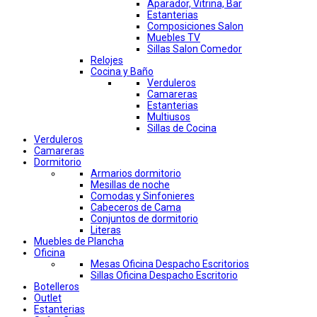
Aparador, Vitrina, Bar
Estanterias
Composiciones Salon
Muebles TV
Sillas Salon Comedor
Relojes
Cocina y Baño
Verduleros
Camareras
Estanterias
Multiusos
Sillas de Cocina
Verduleros
Camareras
Dormitorio
Armarios dormitorio
Mesillas de noche
Comodas y Sinfonieres
Cabeceros de Cama
Conjuntos de dormitorio
Literas
Muebles de Plancha
Oficina
Mesas Oficina Despacho Escritorios
Sillas Oficina Despacho Escritorio
Botelleros
Outlet
Estanterias