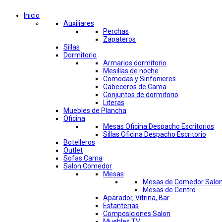
Inicio
Auxiliares
Perchas
Zapateros
Sillas
Dormitorio
Armarios dormitorio
Mesillas de noche
Comodas y Sinfonieres
Cabeceros de Cama
Conjuntos de dormitorio
Literas
Muebles de Plancha
Oficina
Mesas Oficina Despacho Escritorios
Sillas Oficina Despacho Escritorio
Botelleros
Outlet
Sofas Cama
Salon Comedor
Mesas
Mesas de Comedor Salo
Mesas de Centro
Aparador, Vitrina, Bar
Estanterias
Composiciones Salon
Muebles TV