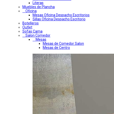
Literas
Muebles de Plancha
Oficina
Mesas Oficina Despacho Escritorios
Sillas Oficina Despacho Escritorio
Botelleros
Outlet
Sofas Cama
Salon Comedor
Mesas
Mesas de Comedor Salon
Mesas de Centro