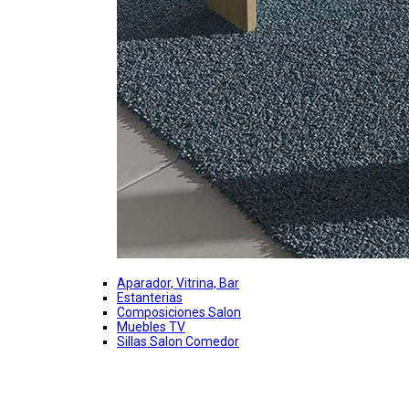
Aparador, Vitrina, Bar
Estanterias
Composiciones Salon
Muebles TV
Sillas Salon Comedor