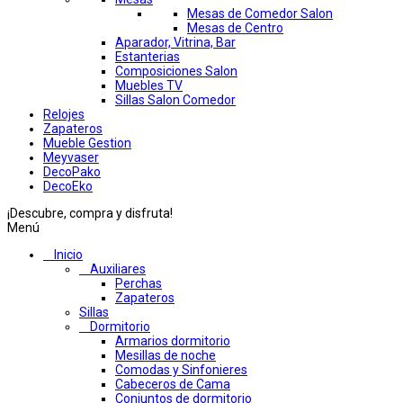
Mesas de Comedor Salon
Mesas de Centro
Aparador, Vitrina, Bar
Estanterias
Composiciones Salon
Muebles TV
Sillas Salon Comedor
Relojes
Zapateros
Mueble Gestion
Meyvaser
DecoPako
DecoEko
¡Descubre, compra y disfruta!
Menú
Inicio
Auxiliares
Perchas
Zapateros
Sillas
Dormitorio
Armarios dormitorio
Mesillas de noche
Comodas y Sinfonieres
Cabeceros de Cama
Conjuntos de dormitorio