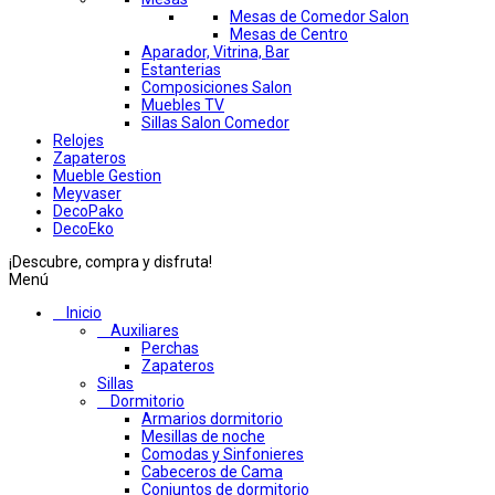
Mesas de Comedor Salon
Mesas de Centro
Aparador, Vitrina, Bar
Estanterias
Composiciones Salon
Muebles TV
Sillas Salon Comedor
Relojes
Zapateros
Mueble Gestion
Meyvaser
DecoPako
DecoEko
¡Descubre, compra y disfruta!
Menú
Inicio
Auxiliares
Perchas
Zapateros
Sillas
Dormitorio
Armarios dormitorio
Mesillas de noche
Comodas y Sinfonieres
Cabeceros de Cama
Conjuntos de dormitorio