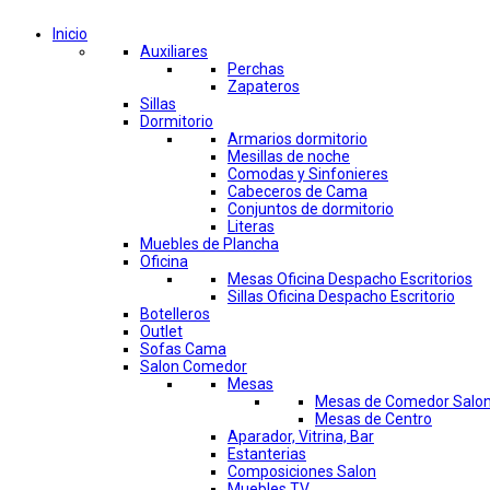
Inicio
Auxiliares
Perchas
Zapateros
Sillas
Dormitorio
Armarios dormitorio
Mesillas de noche
Comodas y Sinfonieres
Cabeceros de Cama
Conjuntos de dormitorio
Literas
Muebles de Plancha
Oficina
Mesas Oficina Despacho Escritorios
Sillas Oficina Despacho Escritorio
Botelleros
Outlet
Sofas Cama
Salon Comedor
Mesas
Mesas de Comedor Salo
Mesas de Centro
Aparador, Vitrina, Bar
Estanterias
Composiciones Salon
Muebles TV