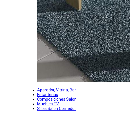
Aparador, Vitrina, Bar
Estanterias
Composiciones Salon
Muebles TV
Sillas Salon Comedor