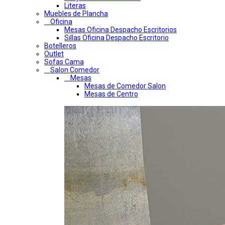
Literas
Muebles de Plancha
Oficina
Mesas Oficina Despacho Escritorios
Sillas Oficina Despacho Escritorio
Botelleros
Outlet
Sofas Cama
Salon Comedor
Mesas
Mesas de Comedor Salon
Mesas de Centro