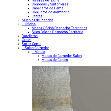
Mesillas de noche
Comodas y Sinfonieres
Cabeceros de Cama
Conjuntos de dormitorio
Literas
Muebles de Plancha
Oficina
Mesas Oficina Despacho Escritorios
Sillas Oficina Despacho Escritorio
Botelleros
Outlet
Sofas Cama
Salon Comedor
Mesas
Mesas de Comedor Salon
Mesas de Centro