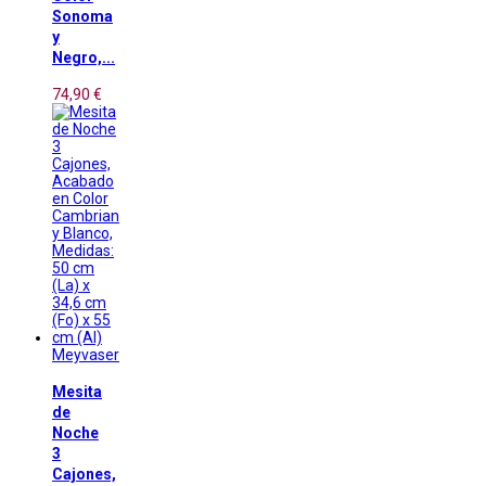
Sonoma
y
Negro,...
74,90 €
Meyvaser
Mesita
de
Noche
3
Cajones,