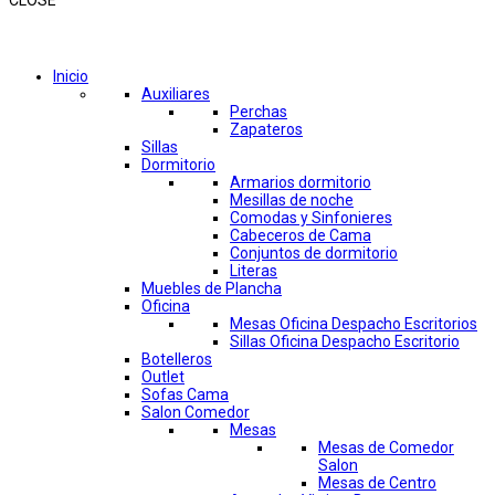
CLOSE
Comprar por categorías
Inicio
Auxiliares
Perchas
Zapateros
Sillas
Dormitorio
Armarios dormitorio
Mesillas de noche
Comodas y Sinfonieres
Cabeceros de Cama
Conjuntos de dormitorio
Literas
Muebles de Plancha
Oficina
Mesas Oficina Despacho Escritorios
Sillas Oficina Despacho Escritorio
Botelleros
Outlet
Sofas Cama
Salon Comedor
Mesas
Mesas de Comedor
Salon
Mesas de Centro