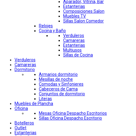
Aparador, Vitrina, Bar
Estanterias
Composiciones Salon
Muebles TV
Sillas Salon Comedor
Relojes
Cocina y Baño
Verduleros
Camareras
Estanterias
Multiusos
Sillas de Cocina
Verduleros
Camareras
Dormitorio
Armarios dormitorio
Mesillas de noche
Comodas y Sinfonieres
Cabeceros de Cama
Conjuntos de dormitorio
Literas
Muebles de Plancha
Oficina
Mesas Oficina Despacho Escritorios
Sillas Oficina Despacho Escritorio
Botelleros
Outlet
Estanterias