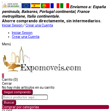
Enviamos a
: España
peninsula, Baleares, Portugal continental, France
metroplitane, Italia continentale.
Ahorre comprando directamente, sin intermediarios.
Iniciar Sesion
/
Crear una Cuenta
Iniciar Sesion
Crear una Cuenta
Menú
0
Carrito (0)
Cerrar
No hay más artículos en su carrito
Seguir comprando
Buscar
Comprar por categorías