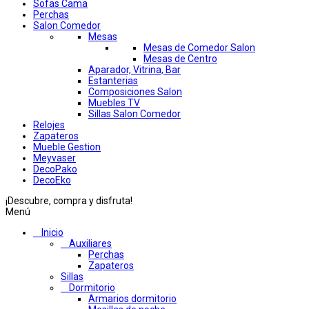
Sofas Cama
Perchas
Salon Comedor
Mesas
Mesas de Comedor Salon
Mesas de Centro
Aparador, Vitrina, Bar
Estanterias
Composiciones Salon
Muebles TV
Sillas Salon Comedor
Relojes
Zapateros
Mueble Gestion
Meyvaser
DecoPako
DecoEko
¡Descubre, compra y disfruta!
Menú
Inicio
Auxiliares
Perchas
Zapateros
Sillas
Dormitorio
Armarios dormitorio