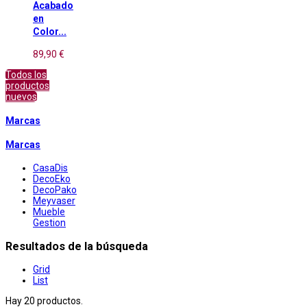
Acabado
en
Color...
89,90 €
Todos los
productos
nuevos
Marcas
Marcas
CasaDis
DecoEko
DecoPako
Meyvaser
Mueble
Gestion
Resultados de la búsqueda
Grid
List
Hay 20 productos.