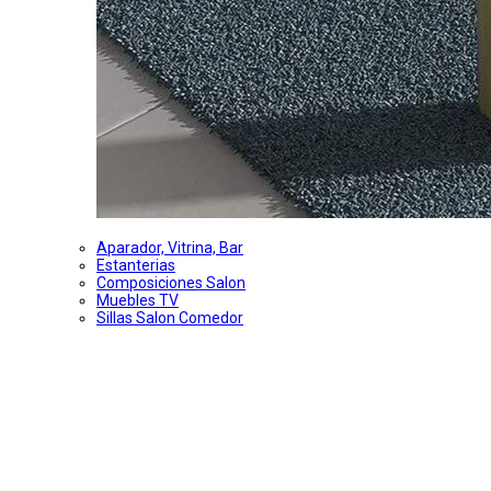
Aparador, Vitrina, Bar
Estanterias
Composiciones Salon
Muebles TV
Sillas Salon Comedor