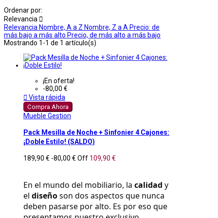
Ordenar por:
Relevancia

Relevancia
Nombre, A a Z
Nombre, Z a A
Precio: de
más bajo a más alto
Precio, de más alto a más bajo
Mostrando 1-1 de 1 artículo(s)
¡En oferta!
-80,00 €

Vista rápida
Compra Ahora
Mueble Gestion
Pack Mesilla de Noche + Sinfonier 4 Cajones:
¡Doble Estilo! (SALDO)
189,90 €
-80,00 €
Off
109,90 €
En el mundo del mobiliario, la 
calidad
 y 
el 
diseño
 son dos aspectos que nunca 
deben pasarse por alto. Es por eso que 
presentamos nuestro exclusivo 