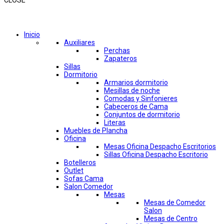
CLOSE
Comprar por categorías
Inicio
Auxiliares
Perchas
Zapateros
Sillas
Dormitorio
Armarios dormitorio
Mesillas de noche
Comodas y Sinfonieres
Cabeceros de Cama
Conjuntos de dormitorio
Literas
Muebles de Plancha
Oficina
Mesas Oficina Despacho Escritorios
Sillas Oficina Despacho Escritorio
Botelleros
Outlet
Sofas Cama
Salon Comedor
Mesas
Mesas de Comedor
Salon
Mesas de Centro