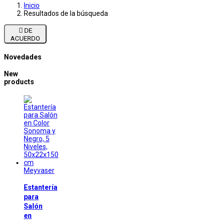
Inicio
Resultados de la búsqueda

DE
ACUERDO
Novedades
New
products
Meyvaser
Estantería
para
Salón
en