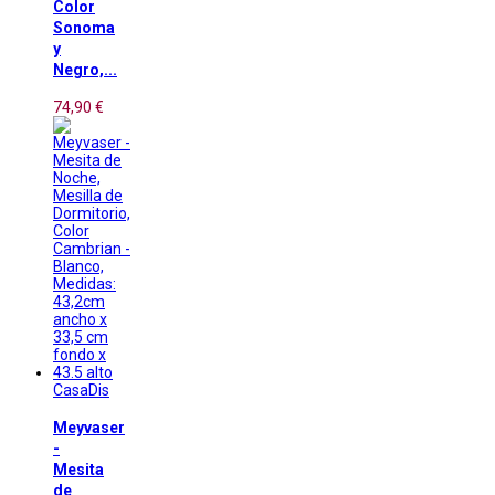
Color
Sonoma
y
Negro,...
74,90 €
CasaDis
Meyvaser
-
Mesita
de