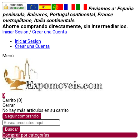
Enviamos a
: España
peninsula, Baleares, Portugal continental, France
metroplitane, Italia continentale.
Ahorre comprando directamente, sin intermediarios.
Iniciar Sesion
/
Crear una Cuenta
Iniciar Sesion
Crear una Cuenta
Menú
0
Carrito (0)
Cerrar
No hay más artículos en su carrito
Seguir comprando
Buscar
Comprar por categorías