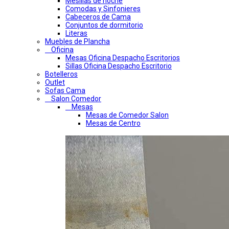
Mesillas de noche
Comodas y Sinfonieres
Cabeceros de Cama
Conjuntos de dormitorio
Literas
Muebles de Plancha
Oficina
Mesas Oficina Despacho Escritorios
Sillas Oficina Despacho Escritorio
Botelleros
Outlet
Sofas Cama
Salon Comedor
Mesas
Mesas de Comedor Salon
Mesas de Centro