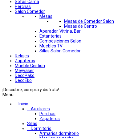
Sofas Cama
Perchas
Salon Comedor
Mesas
Mesas de Comedor Salon
Mesas de Centro
Aparador, Vitrina, Bar
Estanterias
Composiciones Salon
Muebles TV
Sillas Salon Comedor
Relojes
Zapateros
Mueble Gestion
Meyvaser
DecoPako
DecoEko
¡Descubre, compra y disfruta!
Menú
Inicio
Auxiliares
Perchas
Zapateros
Sillas
Dormitorio
Armarios dormitorio