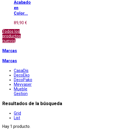
Acabado
en
Color...
89,90 €
Todos los
productos
nuevos
Marcas
Marcas
CasaDis
DecoEko
DecoPako
Meyvaser
Mueble
Gestion
Resultados de la búsqueda
Grid
List
Hay 1 producto.