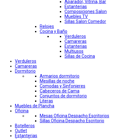
Aparador, Vitrina, Bar
Estanterias
Composiciones Salon
Muebles TV
Sillas Salon Comedor
Relojes
Cocina y Baño
Verduleros
Camareras
Estanterias
Multiusos
Sillas de Cocina
Verduleros
Camareras
Dormitorio
Armarios dormitorio
Mesillas de noche
Comodas y Sinfonieres
Cabeceros de Cama
Conjuntos de dormitorio
Literas
Muebles de Plancha
Oficina
Mesas Oficina Despacho Escritorios
Sillas Oficina Despacho Escritorio
Botelleros
Outlet
Estanterias