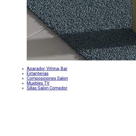
Aparador, Vitrina, Bar
Estanterias
Composiciones Salon
Muebles TV
Sillas Salon Comedor