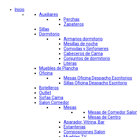
Inicio
Auxiliares
Perchas
Zapateros
Sillas
Dormitorio
Armarios dormitorio
Mesillas de noche
Comodas y Sinfonieres
Cabeceros de Cama
Conjuntos de dormitorio
Literas
Muebles de Plancha
Oficina
Mesas Oficina Despacho Escritorios
Sillas Oficina Despacho Escritorio
Botelleros
Outlet
Sofas Cama
Salon Comedor
Mesas
Mesas de Comedor Salo
Mesas de Centro
Aparador, Vitrina, Bar
Estanterias
Composiciones Salon
Muebles TV