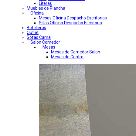
Literas
Muebles de Plancha
Oficina
Mesas Oficina Despacho Escritorios
Sillas Oficina Despacho Escritorio
Botelleros
Outlet
Sofas Cama
Salon Comedor
Mesas
Mesas de Comedor Salon
Mesas de Centro