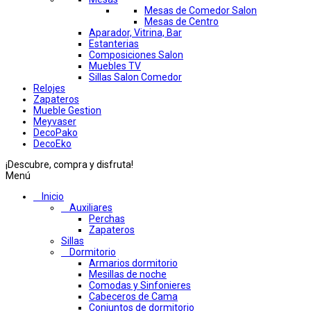
Mesas de Comedor Salon
Mesas de Centro
Aparador, Vitrina, Bar
Estanterias
Composiciones Salon
Muebles TV
Sillas Salon Comedor
Relojes
Zapateros
Mueble Gestion
Meyvaser
DecoPako
DecoEko
¡Descubre, compra y disfruta!
Menú
Inicio
Auxiliares
Perchas
Zapateros
Sillas
Dormitorio
Armarios dormitorio
Mesillas de noche
Comodas y Sinfonieres
Cabeceros de Cama
Conjuntos de dormitorio