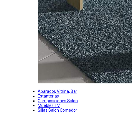
Aparador, Vitrina, Bar
Estanterias
Composiciones Salon
Muebles TV
Sillas Salon Comedor